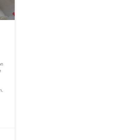
on
e
n.