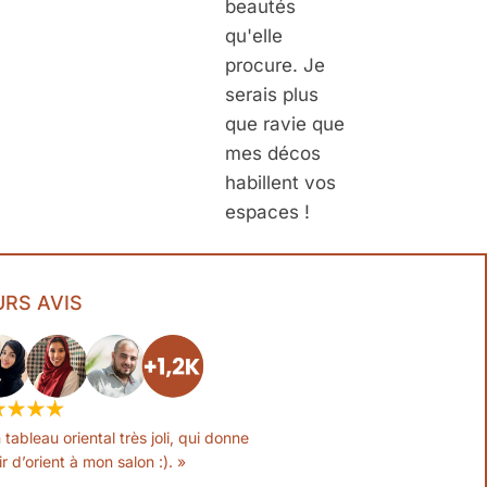
beautés
qu'elle
procure. Je
serais plus
que ravie que
mes décos
habillent vos
espaces !
URS AVIS
 tableau oriental très joli, qui donne
ir d’orient à mon salon :). »