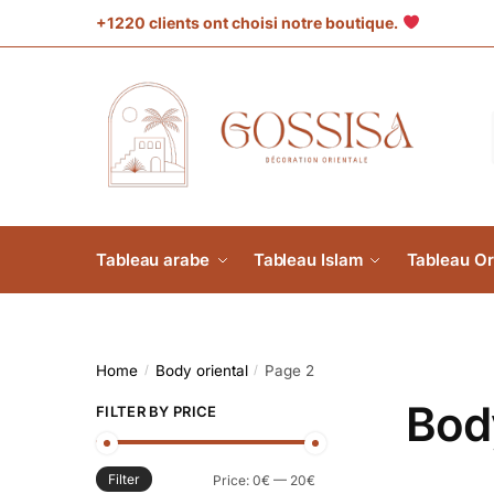
+1220 clients ont choisi notre boutique.
Tableau arabe
Tableau Islam
Tableau Or
Home
Body oriental
Page 2
/
/
Body
FILTER BY PRICE
Filter
Price:
0€
—
20€