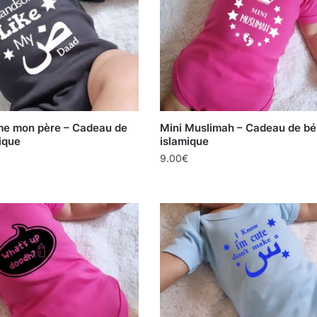
e mon père – Cadeau de
Mini Muslimah – Cadeau de b
ique
islamique
9.00
€