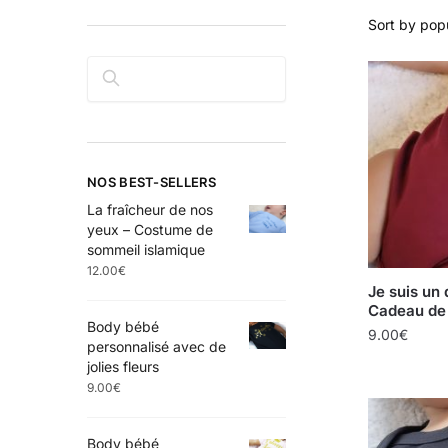
Rechercher
NOS BEST-SELLERS
La fraîcheur de nos
yeux – Costume de
sommeil islamique
12.00
€
Je suis un 
Cadeau de 
Body bébé
9.00
€
personnalisé avec de
jolies fleurs
9.00
€
Body bébé