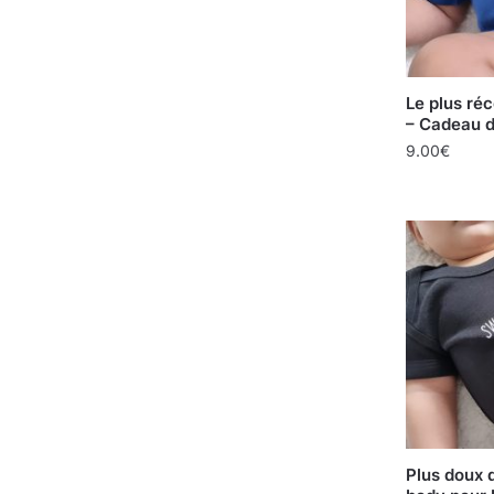
Le plus r
– Cadeau d
9.00
€
Plus doux q