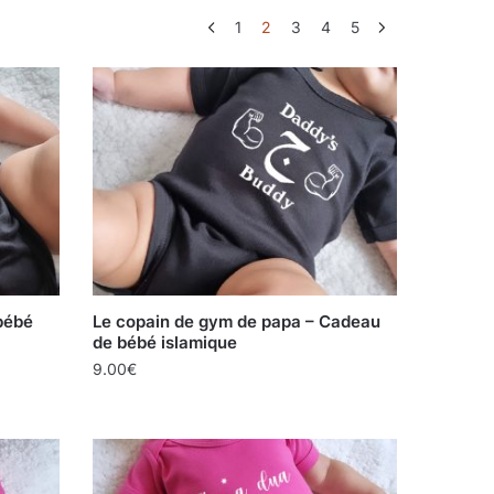
1
2
3
4
5
bébé
Le copain de gym de papa – Cadeau
de bébé islamique
9.00
€