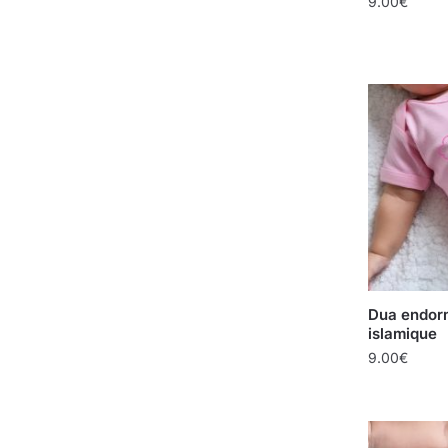
9.00
€
Dua endor
islamique
9.00
€