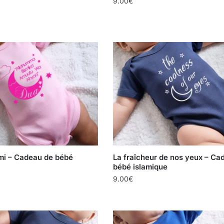
9.00
€
mi – Cadeau de bébé
La fraîcheur de nos yeux – Ca
bébé islamique
9.00
€