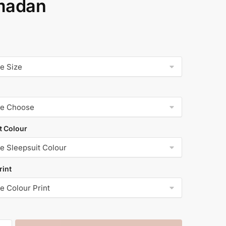
madan
t Colour
rint