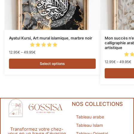
Ayatul Kursi, Art mural islamique, marbre noir
Mon succès n’es
calligraphie ar
artistique
12.95
€
–
49.95
€
12.95
€
–
49.95
€
Select options
NOS COLLECTIONS
Tableau arabe
Tableau Islam
Transformez votre chez-
vous en un havre d'évasion
Tableau Oriental