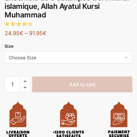
islamique, Allah Ayatul Kursi
Muhammad
24.95
€
–
91.95
€
Size
Add to cart