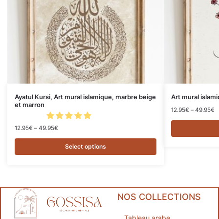
Ayatul Kursi, Art mural islamique, marbre beige
Art mural islam
et marron
12.95
€
–
49.95
€
12.95
€
–
49.95
€
Select options
NOS COLLECTIONS
Tableau arabe