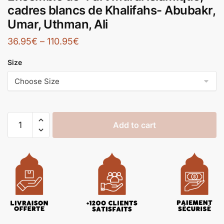
cadres blancs de Khalifahs- Abubakr,
Umar, Uthman, Ali
36.95
€
–
110.95
€
Size
Add to cart