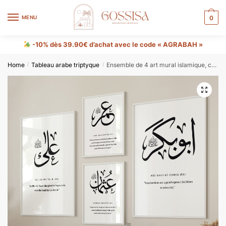
MENU
0
-10% dès 39.90€ d’achat avec le code « AGRABAH »
Home
Tableau arabe triptyque
Ensemble de 4 art mural islamique, cadres blancs de Khalifahs- Abubakr, Umar, Uthman, Ali
/
/