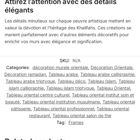
Attirez l’attention avec des détails
élégants
Les détails minutieux sur chaque oeuvre artistique mettent en
valeur la dévotion et l’héritage des Khalifahs. Ces créations se
marient parfaitement avec d’autres éléments décoratifs pour
enrichir vos murs avec élégance et signification.
SKU:
N/A
Categories:
décoration murale orientale
,
Décoration Orientale
,
Décoration ramadan
,
Tableau arabe
,
Tableau arabe calligraphie
,
Tableau arabe triptyque
,
Tableau déco
,
Tableau Islam
,
Tableau
islam calligraphie
,
Tableau islam triptyque
,
Tableau Oriental
,
Tableau oriental centre culturel
,
Tableau oriental institut soin et
beauté
,
Tableau oriental institution musulmane
,
Tableau oriental
pâtisserie
,
Tableau oriental professionnel
,
Tableau oriental
restaurant
,
Tableau oriental salon de thé
Tag:
Frames