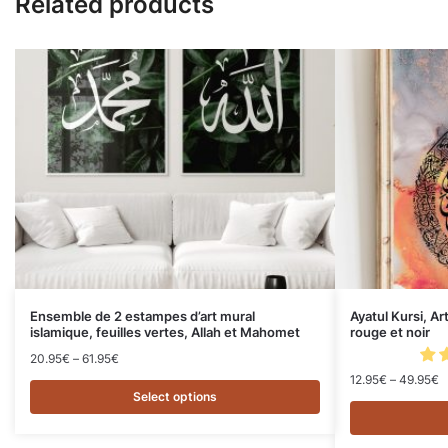
Related products
Ensemble de 2 estampes d’art mural
Ayatul Kursi, Ar
islamique, feuilles vertes, Allah et Mahomet
rouge et noir
20.95
€
–
61.95
€
12.95
€
–
49.95
€
Select options