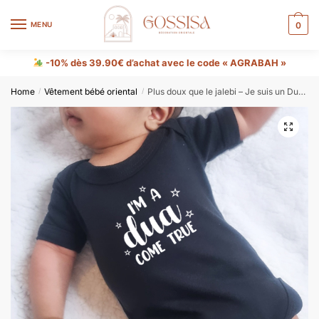
MENU
0
-10% dès 39.90€ d’achat avec le code « AGRABAH »
Home
Vêtement bébé oriental
Plus doux que le jalebi – Je suis un Dua devenu réalité
/
/