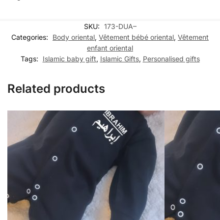
SKU:
173-DUA–
Categories:
Body oriental
,
Vêtement bébé oriental
,
Vêtement
enfant oriental
Tags:
Islamic baby gift
,
Islamic Gifts
,
Personalised gifts
Related products