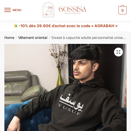
MENU
0
-10% dès 39.90€ d’achat avec le code « AGRABAH »
Home
Vêtement oriental
Sweat à capuche adulte personnalisé unisexe en arabe et en anglais
/
/