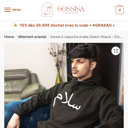
MENU
0
-10% dès 39.90€ d’achat avec le code « AGRABAH »
Home
Vêtement oriental
Sweat à capuche arabe Salam Peace – Disponible en 5 couleurs (Unisexe)
/
/