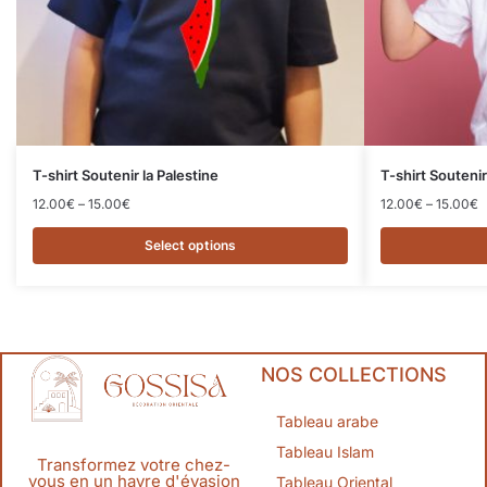
T-shirt Soutenir la Palestine
T-shirt Soutenir 
12.00
€
–
15.00
€
12.00
€
–
15.00
€
Select options
NOS COLLECTIONS
Tableau arabe
Tableau Islam
Transformez votre chez-
vous en un havre d'évasion
Tableau Oriental