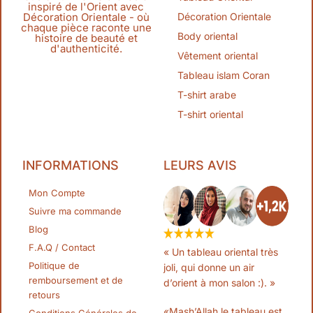
inspiré de l'Orient avec
Décoration Orientale
Décoration Orientale - où
chaque pièce raconte une
Body oriental
histoire de beauté et
d'authenticité.
Vêtement oriental
Tableau islam Coran
T-shirt arabe
T-shirt oriental
INFORMATIONS
LEURS AVIS
Mon Compte
Suivre ma commande
Blog
F.A.Q / Contact
« Un tableau oriental très
Politique de
joli, qui donne un air
remboursement et de
d’orient à mon salon :). »
retours
«Mash’Allah le tableau est
Conditions Générales de