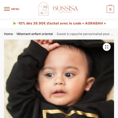
MENU
0
-10% dès 39.90€ d’achat avec le code « AGRABAH »
Home
Vêtement enfant oriental
Sweat à capuche personnalisé pour bébé et tout-petit, arabe & #038; Anglais
/
/