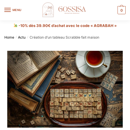
MENU
0
-10% dès 39.90€ d’achat avec le code « AGRABAH »
Home
Actu
Création d’un tableau Scrabble fait maison
/
/