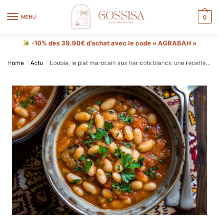
MENU
0
-10% dès 39.90€ d’achat avec le code « AGRABAH »
Home
Actu
Loubia, le plat marocain aux haricots blancs: une recette traditionnelle
/
/