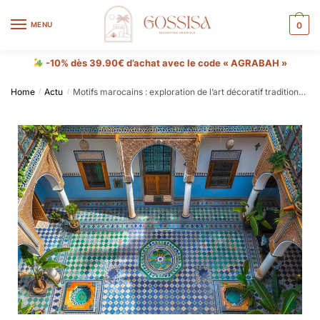
MENU
0
-10% dès 39.90€ d’achat avec le code « AGRABAH »
Home
Actu
Motifs marocains : exploration de l’art décoratif traditionnel
/
/