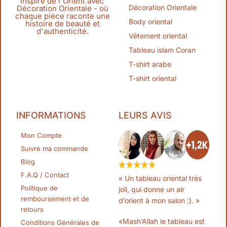
inspiré de l'Orient avec
Décoration Orientale
Décoration Orientale - où
chaque pièce raconte une
Body oriental
histoire de beauté et
d'authenticité.
Vêtement oriental
Tableau islam Coran
T-shirt arabe
T-shirt oriental
INFORMATIONS
LEURS AVIS
Mon Compte
Suivre ma commande
Blog
F.A.Q / Contact
« Un tableau oriental très
Politique de
joli, qui donne un air
remboursement et de
d’orient à mon salon :). »
retours
«Mash’Allah le tableau est
Conditions Générales de