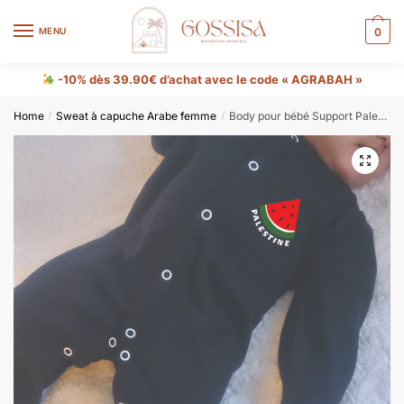
MENU
0
-10% dès 39.90€ d’achat avec le code « AGRABAH »
Home
Sweat à capuche Arabe femme
Body pour bébé Support Palestine – Unisexe
/
/