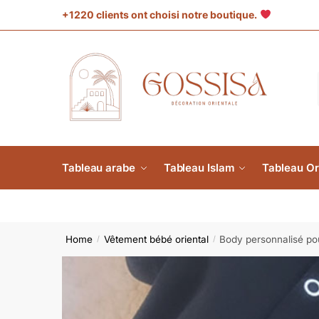
+1220 clients ont choisi notre boutique.
Tableau arabe
Tableau Islam
Tableau Or
Home
Vêtement bébé oriental
Body personnalisé po
/
/