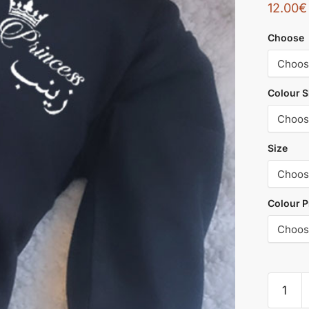
12.00
€
Choose
Colour S
Size
Colour P