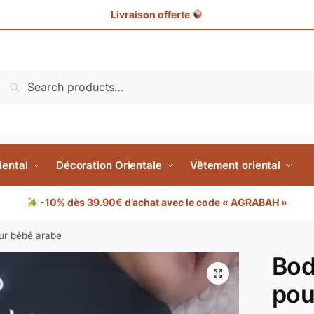
Livraison offerte
Search
iental
Décoration Orientale
Vêtement oriental
-10% dès 39.90€ d’achat avec le code « AGRABAH »
ur bébé arabe
Bod
pou